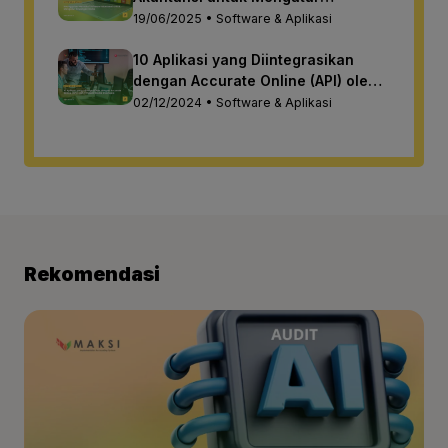
Keuangan Bisnis
19/06/2025 • Software & Aplikasi
10 Aplikasi yang Diintegrasikan
dengan Accurate Online (API) oleh
PT Maksi Media Indonesia
02/12/2024 • Software & Aplikasi
Rekomendasi