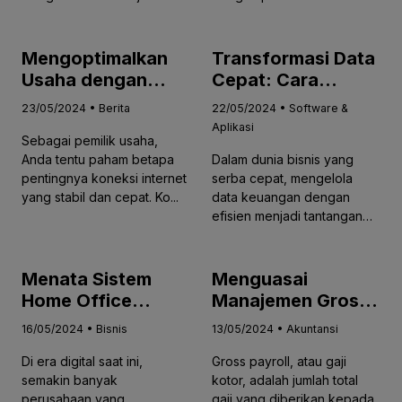
Mengoptimalkan
Transformasi Data
Usaha dengan
Cepat: Cara
Internet dari
Mudah Input
23/05/2024 • Berita
22/05/2024 • Software &
Starlink: Solusi
Transaksi dari
Aplikasi
Sebagai pemilik usaha,
Tepat Koneksi
Excel ke Accurate
Anda tentu paham betapa
Dalam dunia bisnis yang
Internet Untuk
Online dengan
pentingnya koneksi internet
serba cepat, mengelola
Akses Accurate
Maximple
yang stabil dan cepat. Ko...
data keuangan dengan
Online
efisien menjadi tantangan
tersen...
Menata Sistem
Menguasai
Home Office
Manajemen Gross
Allocation yang
Payroll: Praktik
16/05/2024 • Bisnis
13/05/2024 • Akuntansi
Sukses: Panduan
Terbaik untuk
Di era digital saat ini,
Gross payroll, atau gaji
Praktis untuk
Administrasi Gaji
semakin banyak
kotor, adalah jumlah total
Perusahaan
yang Efisien
perusahaan yang
gaji yang diberikan kepada