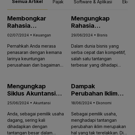
Keuangan yang
Semua Artikel
Pajak
Software & Aplikasi
Ekono
Tepat
Membongkar
Mengungkap
Rahasia
Rahasia
Profitabilitas:
Warehouse
02/07/2024 • Keuangan
29/06/2024 • Bisnis
Manfaat Alokasi
Financing Solusi
Pernahkah Anda merasa
Dalam dunia bisnis yang
Biaya Overhead
Cerdas untuk
penasaran dengan kemana
serba cepat dan kompetitif,
yang Jarang
Bisnis Anda
larinya keuntungan
salah satu tantangan
Diketahui
perusahaan dan bagaimana
terbesar yang dihadapi
Anda menge...
oleh...
Mengungkap
Dampak
Siklus Akuntansi
Perubahan Iklim
Perusahaan
terhadap Ekonomi
25/06/2024 • Akuntansi
18/06/2024 • Ekonomi
Dagang: Langkah
Bisnis dan Inovasi
Anda, sebagai pemilik usaha
Sebagai pemilik usaha,
Demi Langkah
Digital Terhadap
dagang, sering kali
menghadapi tantangan
Menuju Keuangan
Keuangan
dihadapkan dengan
perubahan iklim merupakan
yang Transparan
tantangan besar dalam
hal yang tak terelakkan. Di