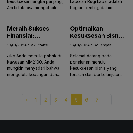
kesuksesan jangka panjang,
Laporan Rugi Laba, adalah
Anda tak bisa mengabaik...
bagian penting dalam
bisnis...
Meraih Sukses
Optimalkan
Finansial:
Kesuksesan Bisnis
Mengungkap
Anda dengan
19/01/2024 • Akuntansi
16/01/2024 • Keuangan
Manfaat Software
Strategi
Jika Anda memiliki pabrik di
Selamat datang pada
Akuntansi untuk
Perencanaan
kawasan MM2100, Anda
perjalanan menuju
Pabrik di MM2100
Keuangan yang
mungkin menyadari bahwa
kesuksesan bisnis yang
Cerdas
mengelola keuangan dan
terarah dan berkelanjutan!
aku...
Dalam dunia...
‹
1
2
3
4
5
6
7
›