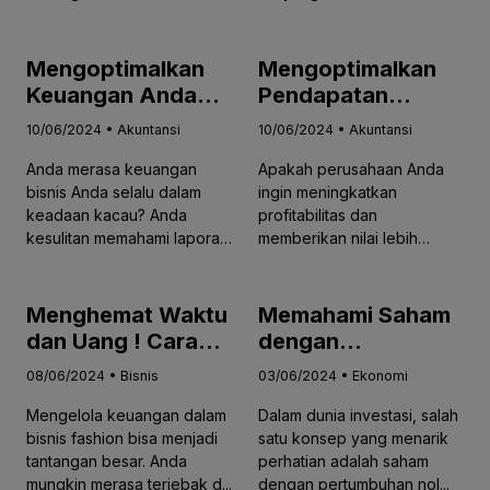
mengelola ke...
sa...
Mengoptimalkan
Mengoptimalkan
Keuangan Anda
Pendapatan
dengan
dengan Dividen
10/06/2024 • Akuntansi
10/06/2024 • Akuntansi
Management
Tunai, Cara
Anda merasa keuangan
Apakah perusahaan Anda
Accounting
Cerdas Mengelola
bisnis Anda selalu dalam
ingin meningkatkan
Keuangan
keadaan kacau? Anda
profitabilitas dan
Perusahaan
kesulitan memahami laporan
memberikan nilai lebih
keuanga...
kepada pemegang...
Menghemat Waktu
Memahami Saham
dan Uang ! Cara
dengan
Efektif Mengelola
Pertumbuhan Nol
08/06/2024 • Bisnis
03/06/2024 • Ekonomi
Keuangan Brand
Analisis Tantangan
Mengelola keuangan dalam
Dalam dunia investasi, salah
Clothing Contoh
dan Peluang
bisnis fashion bisa menjadi
satu konsep yang menarik
Studi Kasus pada
tantangan besar. Anda
perhatian adalah saham
Brand ERIGO
mungkin merasa terjebak d...
dengan pertumbuhan nol...