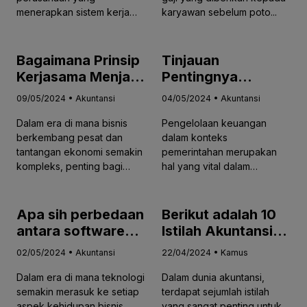
dengan Jaringan
menerapkan sistem kerja
karyawan sebelum poto...
Cabang yang Luas
jarak jauh atau "hom...
Bagaimana Prinsip
Tinjauan
Kerjasama Menjadi
Pentingnya
Pilar Bisnis
Implementasi
09/05/2024 • Akuntansi
04/05/2024 • Akuntansi
Berkelanjutan dan
Akuntansi dalam
Dalam era di mana bisnis
Pengelolaan keuangan
Mengenal Lebih
Konteks
berkembang pesat dan
dalam konteks
Dalam tentang
Pemerintahan:
tantangan ekonomi semakin
pemerintahan merupakan
Akuntansi
Membangun
kompleks, penting bagi
hal yang vital dalam
Musyarakah
Transparansi dan
perus...
menjamin transparansi...
Akuntabilitas
Apa sih perbedaan
Berikut adalah 10
antara software
Istilah Akuntansi
akuntansi online
yang Paling
02/05/2024 • Akuntansi
22/04/2024 • Kamus
dan software
Popular dalam
Dalam era di mana teknologi
Dalam dunia akuntansi,
akuntansi offline?
Dunia Bisnis
semakin merasuk ke setiap
terdapat sejumlah istilah
aspek kehidupan bisnis,
yang sangat penting untuk