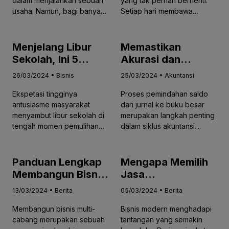
dalam menjalankan sebuah
yang tak pernah berhenti.
Pemilik Usaha
usaha. Namun, bagi banyak
Setiap hari membawa
p...
tantang...
Menjelang Libur
Memastikan
Sekolah, Ini 5
Akurasi dan
Peluang Bisnis
Keandalan Catatan
26/03/2024 • Bisnis
25/03/2024 • Akuntansi
Jasa yang Bisa
Keuangan Berikut
Ekspetasi tingginya
Proses pemindahan saldo
Dicoba
Proses
antusiasme masyarakat
dari jurnal ke buku besar
Pemindahan Saldo
menyambut libur sekolah di
merupakan langkah penting
Dari Jurnal ke Buku
tengah momen pemulihan
dalam siklus akuntansi....
Besar yang Benar
ekonomi...
Panduan Lengkap
Mengapa Memilih
Membangun Bisnis
Jasa
Multi-Cabang yang
Implementator
13/03/2024 • Berita
05/03/2024 • Berita
Sukses dengan
adalah Keputusan
Membangun bisnis multi-
Bisnis modern menghadapi
Software Accurate
yang Kritis bagi
cabang merupakan sebuah
tantangan yang semakin
Online
Pertumbuhan