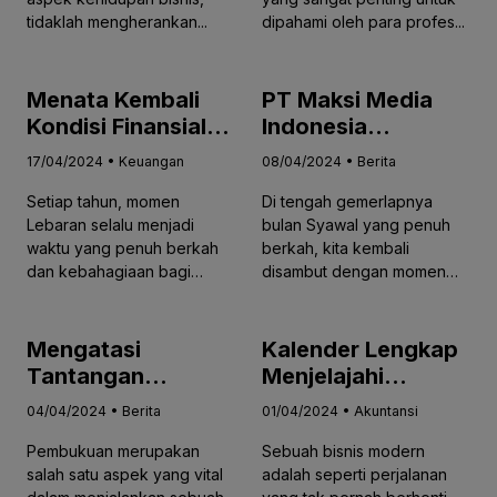
tidaklah mengherankan...
dipahami oleh para profes...
Menata Kembali
PT Maksi Media
Kondisi Finansial
Indonesia
dengan Efektif
Mengucapkan
17/04/2024 • Keuangan
08/04/2024 • Berita
Cara Cepat
Selamat Hari Raya
Setiap tahun, momen
Di tengah gemerlapnya
Recovery
Idul Fitri 1445 H
Lebaran selalu menjadi
bulan Syawal yang penuh
Keuangan Pasca
waktu yang penuh berkah
berkah, kita kembali
Lebaran
dan kebahagiaan bagi
disambut dengan momen
masyarakat I...
yang istime...
Mengatasi
Kalender Lengkap
Tantangan
Menjelajahi
Pembukuan
Kemungkinan
04/04/2024 • Berita
01/04/2024 • Akuntansi
dengan Teknologi
dengan Accurate
Pembukuan merupakan
Sebuah bisnis modern
sebagai Solusi
Online untuk Bisnis
salah satu aspek yang vital
adalah seperti perjalanan
Terdepan bagi
Anda