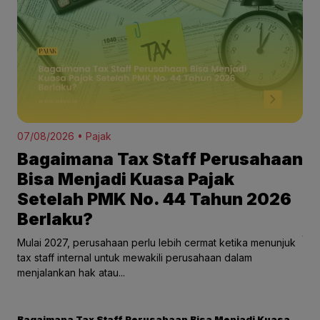
07/08/2026 • Pajak
27/
Bagaimana Tax Staff Perusahaan
M
e
Bisa Menjadi Kuasa Pajak
A
Setelah PMK No. 44 Tahun 2026
K
Berlaku?
Pen
tid
Mulai 2027, perusahaan perlu lebih cermat ketika menunjuk
pen
tax staff internal untuk mewakili perusahaan dalam
menjalankan hak atau...
Bagaimana Tax Staff Perusahaan Bisa Menjadi Kuasa