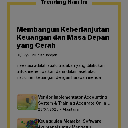
Trending Hari Ini
Membangun Keberlanjutan
Keuangan dan Masa Depan
yang Cerah
01/07/2023 • Keuangan
Investasi adalah suatu tindakan yang dilakukan
untuk menempatkan dana dalam aset atau
instrumen keuangan dengan harapan menda...
Vendor Implementator Accounting
System & Training Accurate Online
Profesional di Indonesia
28/07/2025 • Akuntansi
Keunggulan Memakai Software
Akuntansi untuk Mengatur