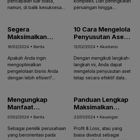
pencapaian luar biasa,
kompleks. Dari peningkatan
Bisnis
namun, di balik kesuksesan
persaingan hingga
ter...
perubah...
Segera
10 Cara Mengelola
Maksimalkan
Penyusutan Aset
Efisiensi Bisnis
Tetap Secara
16/02/2024 • Berita
12/02/2024 • Akuntansi
Anda dengan
Efektif Dalam
Apakah Anda ingin
Dengan mengikuti langkah-
Accurate Online
Perusahaan Anda
mengoptimalkan
langkah ini, Anda dapat
Bersama Maksi
pengelolaan bisnis Anda
mengelola penyusutan aset
dengan lebih efisien?
tetap secara efektif dala...
Apakah Anda mencari s...
Mengungkap
Panduan Lengkap
Manfaat
Maksimalkan
Mendalam dari
Kesuksesan Bisnis
01/02/2024 • Berita
23/01/2024 • Keuangan
Investasi Aplikasi
Anda dengan
Sebagai pemilik perusahaan
Profit & Loss, atau yang
untuk Masa Depan
Memahami Profit &
yang berorientasi pada
biasa disebut sebagai
Bisnis Anda
Loss