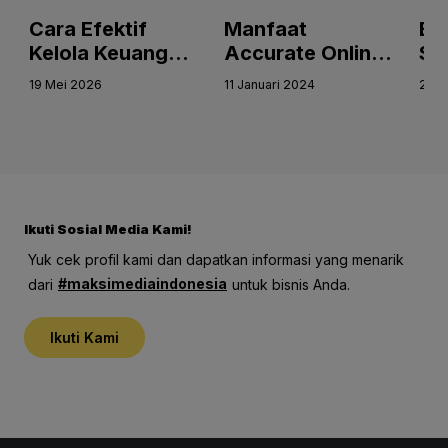
Cara Efektif
Manfaat
Bu
Kelola Keuangan
Accurate Online
Se
Bisnis
untuk Pemilik
Ge
19 Mei 2026
11 Januari 2024
27 S
Manufaktur
Usaha Dalam
dengan Jasa
Mengelola Pajak
Implementator
dengan Efektif
Accurate
dan Hemat
Waktu
Ikuti Sosial Media Kami!
Yuk cek profil kami dan dapatkan informasi yang menarik
#maksimediaindonesia
dari
untuk bisnis Anda.
Ikuti Kami