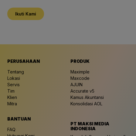
Ikuti Kami
PERUSAHAAN
PRODUK
Tentang
Maximple
Lokasi
Maxcode
Servis
AJUIN
Tim
Accurate v5
Klien
Kamus Akuntansi
Mitra
Konsolidasi AOL
BANTUAN
PT MAKSI MEDIA
INDONESIA
FAQ
Hubungi Kami