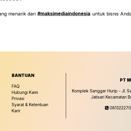
#maksimediaindonesia
yang menarik dari
untuk bisnis Anda
BANTUAN
PT M
FAQ
Komplek Sanggar Hurip - Jl. S
Hubungi Kami
Jatisari Kecamatan 
Privasi
Syarat & Ketentuan
08132227
Karir