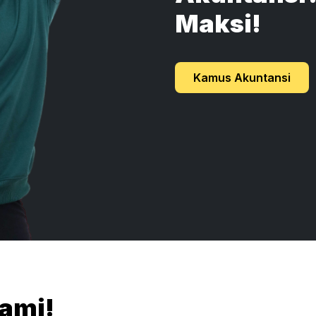
Maksi!
Kamus Akuntansi
Kami!