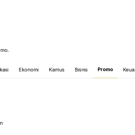
omo.
Promo
kasi
Ekonomi
Kamus
Bisnis
Keua
an