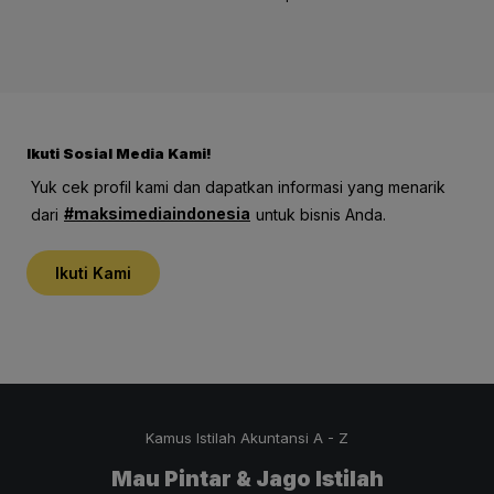
Pertumbuhan
Keuangan
Be
Tetap Menyala di
Indonesia 2025
Tengah Gejolak
terhadap
Global
Ekonomi dan
Pasar?
Ikuti Sosial Media Kami!
Yuk cek profil kami dan dapatkan informasi yang menarik
#maksimediaindonesia
dari
untuk bisnis Anda.
Ikuti Kami
Kamus Istilah Akuntansi A - Z
Mau Pintar & Jago Istilah