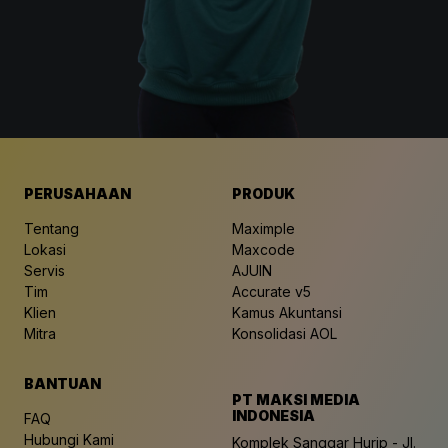
PERUSAHAAN
PRODUK
Tentang
Maximple
Lokasi
Maxcode
Servis
AJUIN
Tim
Accurate v5
Klien
Kamus Akuntansi
Mitra
Konsolidasi AOL
BANTUAN
PT MAKSI MEDIA
INDONESIA
FAQ
Hubungi Kami
Komplek Sanggar Hurip - Jl.