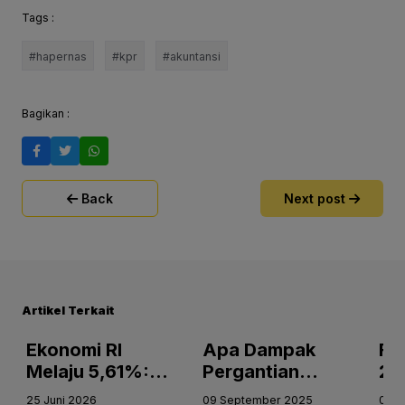
Tags :
#hapernas
#kpr
#akuntansi
Bagikan :
Back
Next post
Artikel Terkait
Ekonomi RI
Apa Dampak
Fi
Melaju 5,61%:
Pergantian
20
Mesin
Menteri
Le
25 Juni 2026
09 September 2025
04 F