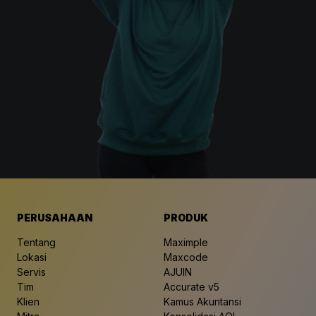
PERUSAHAAN
PRODUK
Tentang
Maximple
Lokasi
Maxcode
Servis
AJUIN
Tim
Accurate v5
Klien
Kamus Akuntansi