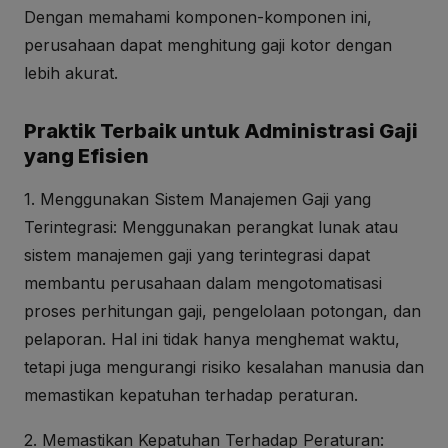
Dengan memahami komponen-komponen ini,
perusahaan dapat menghitung gaji kotor dengan
lebih akurat.
Praktik Terbaik untuk Administrasi Gaji
yang Efisien
1. Menggunakan Sistem Manajemen Gaji yang
Terintegrasi: Menggunakan perangkat lunak atau
sistem manajemen gaji yang terintegrasi dapat
membantu perusahaan dalam mengotomatisasi
proses perhitungan gaji, pengelolaan potongan, dan
pelaporan. Hal ini tidak hanya menghemat waktu,
tetapi juga mengurangi risiko kesalahan manusia dan
memastikan kepatuhan terhadap peraturan.
2. Memastikan Kepatuhan Terhadap Peraturan: