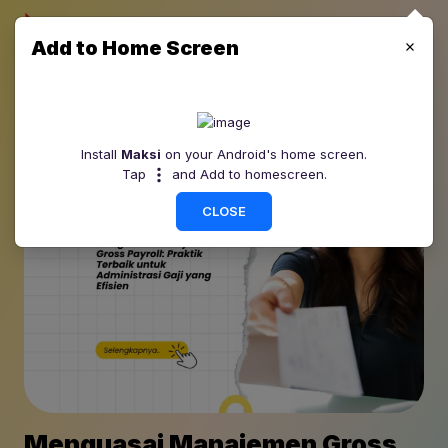
Add to Home Screen
Install
Maksi
on your Android's home screen.
Tap
and Add to homescreen.
CLOSE
Menguasai Manajemen Gross