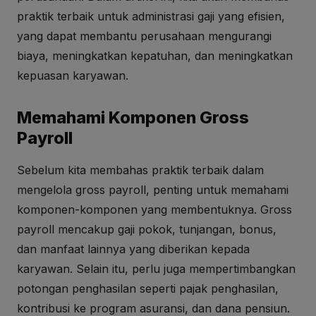
praktik terbaik untuk administrasi gaji yang efisien,
yang dapat membantu perusahaan mengurangi
biaya, meningkatkan kepatuhan, dan meningkatkan
kepuasan karyawan.
Memahami Komponen Gross
Payroll
Sebelum kita membahas praktik terbaik dalam
mengelola gross payroll, penting untuk memahami
komponen-komponen yang membentuknya. Gross
payroll mencakup gaji pokok, tunjangan, bonus,
dan manfaat lainnya yang diberikan kepada
karyawan. Selain itu, perlu juga mempertimbangkan
potongan penghasilan seperti pajak penghasilan,
kontribusi ke program asuransi, dan dana pensiun.