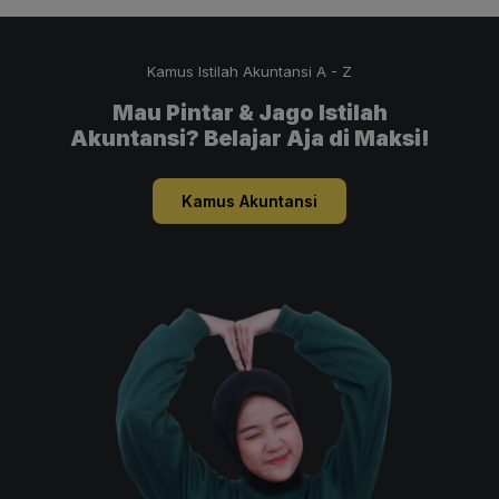
Kamus Istilah Akuntansi A - Z
Mau Pintar & Jago Istilah
Akuntansi? Belajar Aja di Maksi!
Kamus Akuntansi