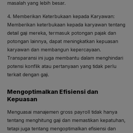
masalah yang lebih besar.
4. Memberikan Keterbukaan kepada Karyawan:
Memberikan keterbukaan kepada karyawan tentang
detail gaji mereka, termasuk potongan pajak dan
potongan lainnya, dapat meningkatkan kepuasan
karyawan dan membangun kepercayaan.
Transparansi ini juga membantu dalam menghindari
potensi konflik atau pertanyaan yang tidak perlu
terkait dengan gaji.
Mengoptimalkan Efisiensi dan
Kepuasan
Menguasai manajemen gross payroll tidak hanya
tentang menghitung gaji dan memastikan kepatuhan,
tetapi juga tentang mengoptimalkan efisiensi dan