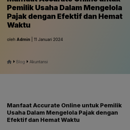
Pemilik Usaha Dalam Mengelola
Pajak dengan Efektif dan Hemat
Waktu
oleh
Admin
| 11 Januari 2024
Blog
Akuntansi
Manfaat Accurate Online untuk Pemilik
Usaha Dalam Mengelola Pajak dengan
Efektif dan Hemat Waktu