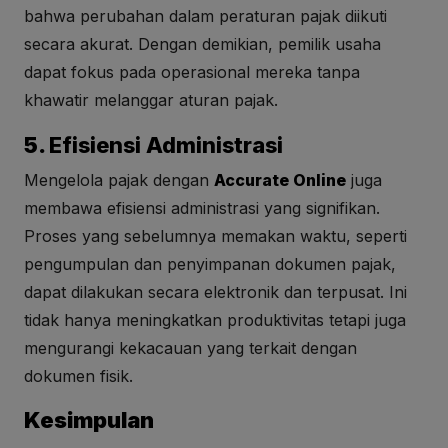
bahwa perubahan dalam peraturan pajak diikuti
secara akurat. Dengan demikian, pemilik usaha
dapat fokus pada operasional mereka tanpa
khawatir melanggar aturan pajak.
5.
Efisiensi Administrasi
Mengelola pajak dengan
Accurate Online
juga
membawa efisiensi administrasi yang signifikan.
Proses yang sebelumnya memakan waktu, seperti
pengumpulan dan penyimpanan dokumen pajak,
dapat dilakukan secara elektronik dan terpusat. Ini
tidak hanya meningkatkan produktivitas tetapi juga
mengurangi kekacauan yang terkait dengan
dokumen fisik.
Kesimpulan