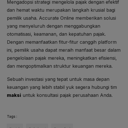
Mengadopsi strategi mengelola pajak dengan efektif
dan hemat waktu merupakan langkah krusial bagi
pemilik usaha. Accurate Online memberikan solusi
yang menyeluruh dengan menggabungkan
otomatisasi, keamanan, dan kepatuhan pajak.
Dengan memanfaatkan fitur-fitur canggih platform
ini, pemilik usaha dapat meraih manfaat besar dalam
pengelolaan pajak mereka, meningkatkan efisiensi,
dan mengoptimalkan struktur keuangan mereka.
Sebuah investasi yang tepat untuk masa depan
keuangan yang lebih stabil yuk segera hubungi tim
maksi
untuk konsultasi pajak perusahaan Anda.
Tags :