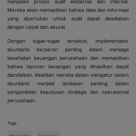
menjalani proses audit eksternal dan internal.
Mereka akan memastikan bahwa data dan informasi
yang diperlukan untuk audit dapat disediakan
dengan cepat dan akurat.
Dengan tugas-tugas tersebut, implementator
akuntansi berperan penting dalam menjaga
kesehatan keuangan perusahaan dan memastikan
bahwa laporan keuangan yang dihasilkan dapat
diandalkan. Keahlian mereka dalam mengatur sistem
akuntansi menjadi landasan penting dalam
pengambilan keputusan strategis dan operasional
perusahaan.
Tags :