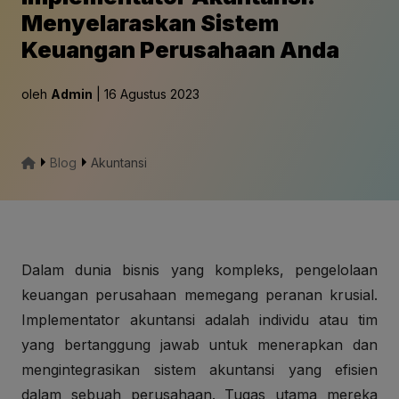
Menyelaraskan Sistem
Keuangan Perusahaan Anda
oleh
Admin
| 16 Agustus 2023
Blog
Akuntansi
Dalam dunia bisnis yang kompleks, pengelolaan
keuangan perusahaan memegang peranan krusial.
Implementator akuntansi adalah individu atau tim
yang bertanggung jawab untuk menerapkan dan
mengintegrasikan sistem akuntansi yang efisien
dalam sebuah perusahaan. Tugas utama mereka