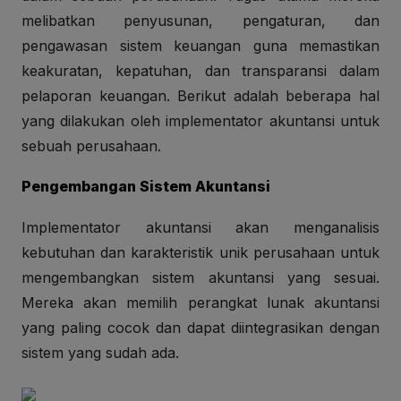
melibatkan penyusunan, pengaturan, dan
pengawasan sistem keuangan guna memastikan
keakuratan, kepatuhan, dan transparansi dalam
pelaporan keuangan. Berikut adalah beberapa hal
yang dilakukan oleh implementator akuntansi untuk
sebuah perusahaan.
Pengembangan Sistem Akuntansi
Implementator akuntansi akan menganalisis
kebutuhan dan karakteristik unik perusahaan untuk
mengembangkan sistem akuntansi yang sesuai.
Mereka akan memilih perangkat lunak akuntansi
yang paling cocok dan dapat diintegrasikan dengan
sistem yang sudah ada.