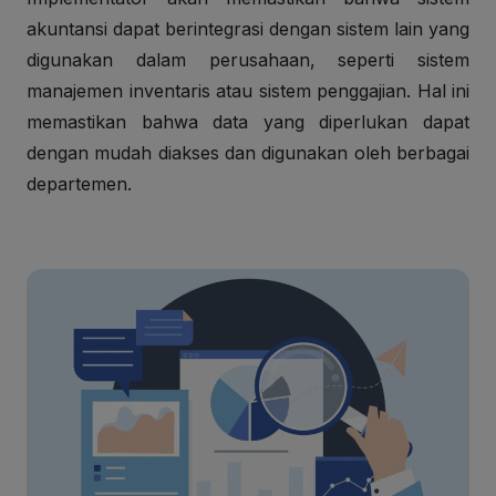
akuntansi dapat berintegrasi dengan sistem lain yang
digunakan dalam perusahaan, seperti sistem
manajemen inventaris atau sistem penggajian. Hal ini
memastikan bahwa data yang diperlukan dapat
dengan mudah diakses dan digunakan oleh berbagai
departemen.