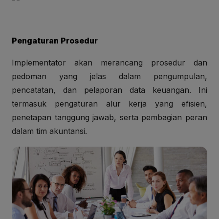
Pengaturan Prosedur
Implementator akan merancang prosedur dan
pedoman yang jelas dalam pengumpulan,
pencatatan, dan pelaporan data keuangan. Ini
termasuk pengaturan alur kerja yang efisien,
penetapan tanggung jawab, serta pembagian peran
dalam tim akuntansi.