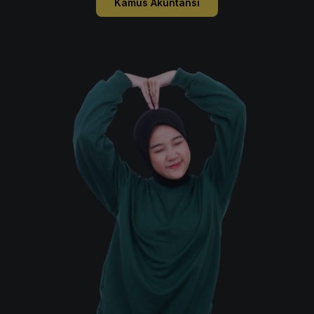
Kamus Akuntansi