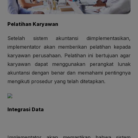
Pelatihan Karyawan
Setelah sistem akuntansi diimplementasikan,
implementator akan memberikan pelatihan kepada
karyawan perusahaan. Pelatihan ini bertujuan agar
karyawan dapat menggunakan perangkat lunak
akuntansi dengan benar dan memahami pentingnya
mengikuti prosedur yang telah ditetapkan.
Integrasi Data
Implementator akan memastikan bahwa sistem