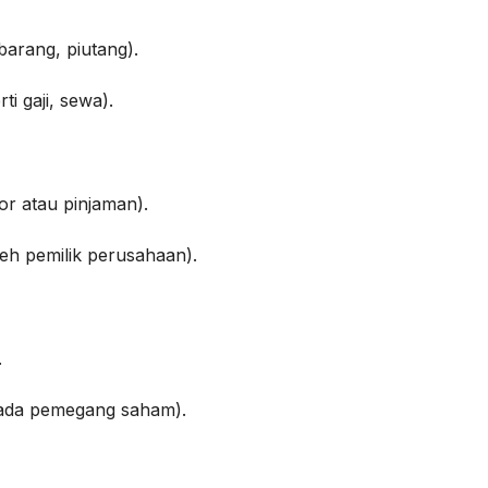
barang, piutang).
ti gaji, sewa).
tor atau pinjaman).
leh pemilik perusahaan).
.
kepada pemegang saham).