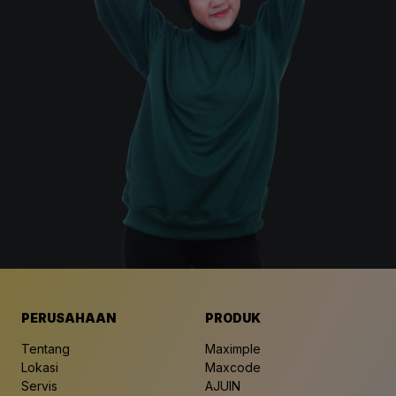
PERUSAHAAN
PRODUK
Tentang
Maximple
Lokasi
Maxcode
Servis
AJUIN