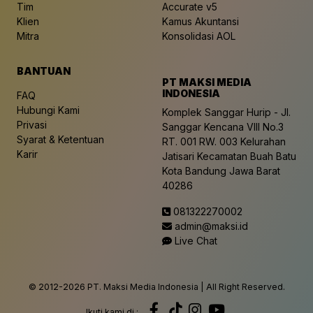
Tim
Accurate v5
Klien
Kamus Akuntansi
Mitra
Konsolidasi AOL
BANTUAN
PT MAKSI MEDIA
INDONESIA
FAQ
Hubungi Kami
Komplek Sanggar Hurip - Jl.
Privasi
Sanggar Kencana VIII No.3
Syarat & Ketentuan
RT. 001 RW. 003 Kelurahan
Karir
Jatisari Kecamatan Buah Batu
Kota Bandung Jawa Barat
40286
081322270002
admin@maksi.id
Live Chat
© 2012-
2026 PT. Maksi Media Indonesia | All Right Reserved.
Ikuti kami di :