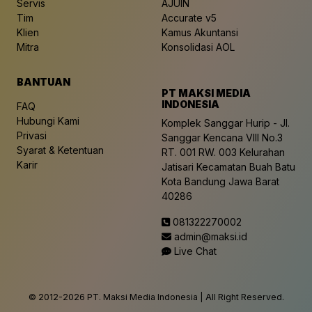
Servis
AJUIN
Tim
Accurate v5
Klien
Kamus Akuntansi
Mitra
Konsolidasi AOL
BANTUAN
PT MAKSI MEDIA
INDONESIA
FAQ
Hubungi Kami
Komplek Sanggar Hurip - Jl.
Privasi
Sanggar Kencana VIII No.3
Syarat & Ketentuan
RT. 001 RW. 003 Kelurahan
Karir
Jatisari Kecamatan Buah Batu
Kota Bandung Jawa Barat
40286
081322270002
admin@maksi.id
Live Chat
© 2012-
2026 PT. Maksi Media Indonesia | All Right Reserved.