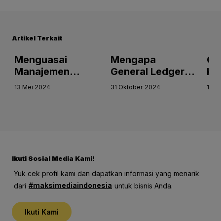
Artikel Terkait
a
Menguasai
Mengapa
Op
Manajemen
General Ledger
Ke
Gross Payroll:
Accounting
Bi
13 Mei 2024
31 Oktober 2024
16 J
Praktik Terbaik
Penting untuk
de
untuk
Kesuksesan
Pe
Administrasi Gaji
Bisnis Anda
Ke
yang Efisien
Ce
Ikuti Sosial Media Kami!
Yuk cek profil kami dan dapatkan informasi yang menarik
#maksimediaindonesia
dari
untuk bisnis Anda.
Ikuti Kami