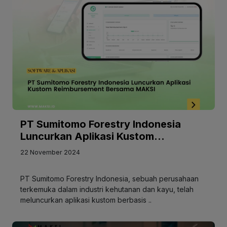
PT Sumitomo Forestry Indonesia
Luncurkan Aplikasi Kustom
Reimbursement Bersama MAKSI
22 November 2024
PT Sumitomo Forestry Indonesia, sebuah perusahaan
terkemuka dalam industri kehutanan dan kayu, telah
meluncurkan aplikasi kustom berbasis ..