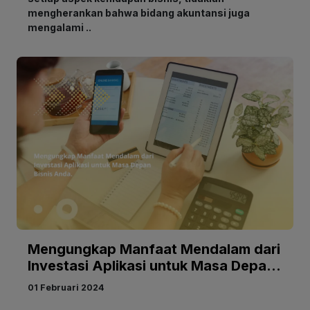
mengherankan bahwa bidang akuntansi juga
mengalami ..
Mengungkap Manfaat Mendalam dari
Investasi Aplikasi untuk Masa Depan
Bisnis Anda
01 Februari 2024