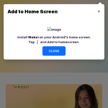
Add to Home Screen
Blog Maksi
Install
Maksi
on your Android's home screen.
Tap
and Add to homescreen.
Maksi terpercaya selalu menyediakan informasi lengkap
setiap hari, Informasi terbaru seputar bisnis, keuangan,
CLOSE
investasi, tips & trik