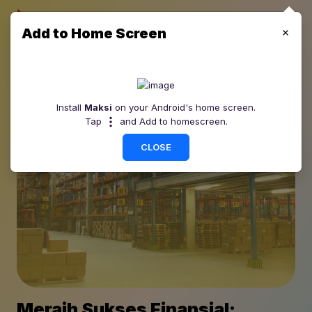
Add to Home Screen
Install
Maksi
on your Android's home screen.
Tap
and Add to homescreen.
CLOSE
Meraih Sukses Finansial: