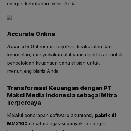
dengan kebutuhan bisnis Anda.
Accurate Online
Accurate Online
menonjolkan keakuratan dan
keandalan, menyediakan alat yang diperlukan untuk
pengelolaan keuangan yang efisien untuk
menunjang bisnis Anda.
Transformasi Keuangan dengan PT
Maksi Media Indonesia sebagai Mitra
Terpercaya
Melalui penerapan software akuntansi,
pabrik di
MM2100
dapat mengatasi banyak tantangan