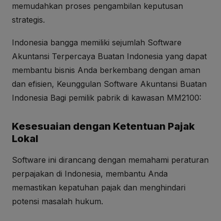
memudahkan proses pengambilan keputusan
strategis.
Indonesia bangga memiliki sejumlah Software
Akuntansi Terpercaya Buatan Indonesia yang dapat
membantu bisnis Anda berkembang dengan aman
dan efisien, Keunggulan Software Akuntansi Buatan
Indonesia Bagi pemilik pabrik di kawasan MM2100:
Kesesuaian dengan Ketentuan Pajak
Lokal
Software ini dirancang dengan memahami peraturan
perpajakan di Indonesia, membantu Anda
memastikan kepatuhan pajak dan menghindari
potensi masalah hukum.