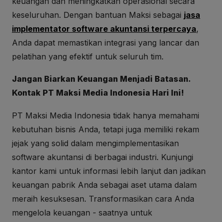
keuangan dan meningkatkan operasional secara
keseluruhan. Dengan bantuan Maksi sebagai
jasa
implementator software akuntansi terpercaya
,
Anda dapat memastikan integrasi yang lancar dan
pelatihan yang efektif untuk seluruh tim.
Jangan Biarkan Keuangan Menjadi Batasan.
Kontak PT Maksi Media Indonesia Hari Ini!
PT Maksi Media Indonesia tidak hanya memahami
kebutuhan bisnis Anda, tetapi juga memiliki rekam
jejak yang solid dalam mengimplementasikan
software akuntansi di berbagai industri. Kunjungi
kantor kami untuk informasi lebih lanjut dan jadikan
keuangan pabrik Anda sebagai aset utama dalam
meraih kesuksesan. Transformasikan cara Anda
mengelola keuangan - saatnya untuk