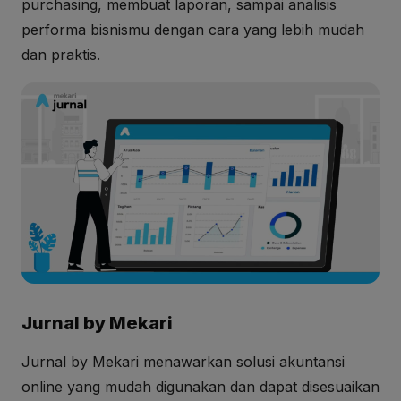
purchasing, membuat laporan, sampai analisis
performa bisnismu dengan cara yang lebih mudah
dan praktis.
Jurnal by Mekari
Jurnal by Mekari menawarkan solusi akuntansi
online yang mudah digunakan dan dapat disesuaikan