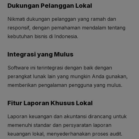
Dukungan Pelanggan Lokal
Nikmati dukungan pelanggan yang ramah dan
responsif, dengan pemahaman mendalam tentang
kebutuhan bisnis di Indonesia.
Integrasi yang Mulus
Software ini terintegrasi dengan baik dengan
perangkat lunak lain yang mungkin Anda gunakan,
memberikan pengalaman pengguna yang mulus.
Fitur Laporan Khusus Lokal
Laporan keuangan dan akuntansi dirancang untuk
memenuhi standar dan persyaratan laporan
keuangan lokal, menyederhanakan proses audit.