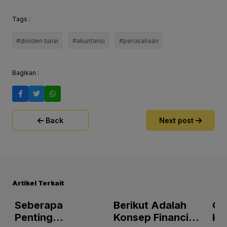
Tags :
#dividen tunai
#akuntansi
#perusahaan
Bagikan :
Back
Next post
Artikel Terkait
h
Seberapa
Berikut Adalah
Op
g
Penting
Konsep Financial
Ki