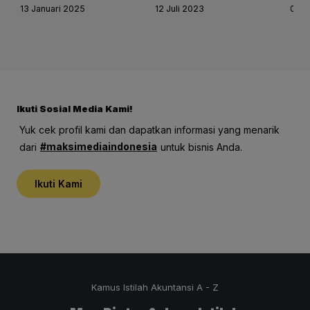
Implementator
Freedom dan
An
13 Januari 2025
12 Juli 2023
09 
Accurate Online
Tips Untuk
Pr
di 2025!
Mencapainya
Ba
Ac
di
Ikuti Sosial Media Kami!
Yuk cek profil kami dan dapatkan informasi yang menarik
#maksimediaindonesia
dari
untuk bisnis Anda.
Ikuti Kami
Kamus Istilah Akuntansi A - Z