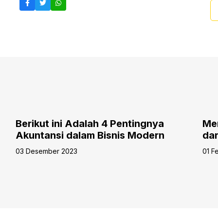
Berikut ini Adalah 4 Pentingnya
Me
Akuntansi dalam Bisnis Modern
dar
De
03 Desember 2023
01 F