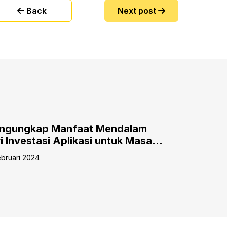
Back
Next post
ngungkap Manfaat Mendalam
Maksimal
i Investasi Aplikasi untuk Masa
Anda di 2
pan Bisnis Anda
Accurate 
ebruari 2024
11 Desember 