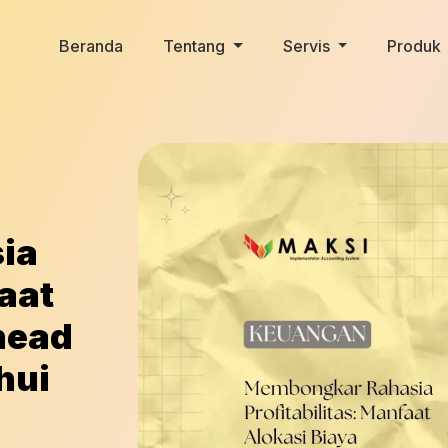
Beranda
Tentang
Servis
Produk
ia
faat
head
hui