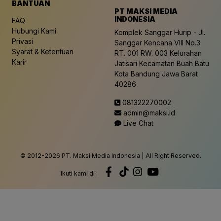
BANTUAN
PT MAKSI MEDIA
INDONESIA
FAQ
Hubungi Kami
Komplek Sanggar Hurip - Jl.
Privasi
Sanggar Kencana VIII No.3
Syarat & Ketentuan
RT. 001 RW. 003 Kelurahan
Karir
Jatisari Kecamatan Buah Batu
Kota Bandung Jawa Barat
40286
081322270002
admin@maksi.id
Live Chat
© 2012-
2026 PT. Maksi Media Indonesia | All Right Reserved.
Ikuti kami di :