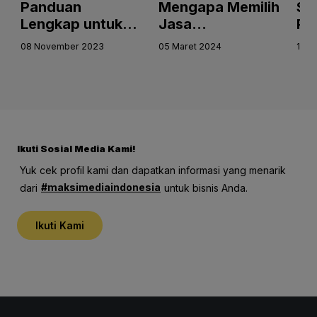
duan
Mengapa Memilih
Seberapa
gkap untuk
Jasa
Penting
ning
Implementator
Implement
vember 2023
05 Maret 2024
13 Januari 2025
tware
adalah
Accurate 
urate:
Keputusan yang
di 2025!
ingkatkan
Kritis bagi
uktivitas
Pertumbuhan
Akurasi
Bisnis
is Anda
Ikuti Sosial Media Kami!
Yuk cek profil kami dan dapatkan informasi yang menarik
#maksimediaindonesia
dari
untuk bisnis Anda.
Ikuti Kami