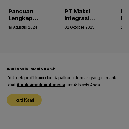
Panduan
PT Maksi
Pe
Lengkap
Integrasi
Ka
Membuat
Teknologi X
Ek
19 Agustus 2024
02 Oktober 2025
21 A
Laporan Pajak
Odoo: Solusi
Pe
Tahunan
Terbaik untuk
Me
Perusahaan
Transformasi
Ke
Anda
Digital Bisnis
Ek
Anda
In
Ikuti Sosial Media Kami!
Yuk cek profil kami dan dapatkan informasi yang menarik
#maksimediaindonesia
dari
untuk bisnis Anda.
Ikuti Kami