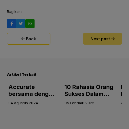
Bagikan :
Back
Next post
Artikel Terkait
Accurate
10 Rahasia Orang
Me
bersama dengan
Sukses Dalam
La
OCBC & Prieds
Mengelola
Ke
04 Agustus 2024
05 Februari 2025
20 A
telah sukses
Keuangan &
Pe
mengadakan
Bisnis: Kunci
de
seminar
Menuju
Au
bertemakan
Kesuksesan
Ko