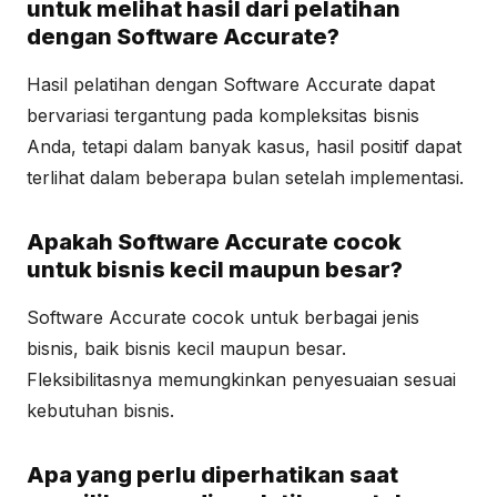
untuk melihat hasil dari pelatihan
dengan Software Accurate?
Hasil pelatihan dengan Software Accurate dapat
bervariasi tergantung pada kompleksitas bisnis
Anda, tetapi dalam banyak kasus, hasil positif dapat
terlihat dalam beberapa bulan setelah implementasi.
Apakah Software Accurate cocok
untuk bisnis kecil maupun besar?
Software Accurate cocok untuk berbagai jenis
bisnis, baik bisnis kecil maupun besar.
Fleksibilitasnya memungkinkan penyesuaian sesuai
kebutuhan bisnis.
Apa yang perlu diperhatikan saat