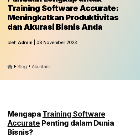
Training Software Accurate:
Meningkatkan Produktivitas
dan Akurasi Bisnis Anda
oleh
Admin
| 08 November 2023
Blog
Akuntansi
Mengapa
Training Software
Accurate
Penting dalam Dunia
Bisnis?