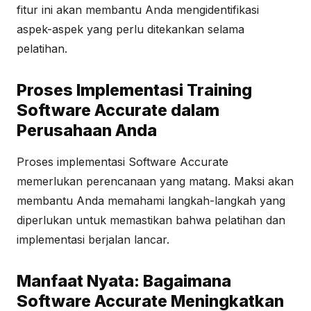
fitur ini akan membantu Anda mengidentifikasi
aspek-aspek yang perlu ditekankan selama
pelatihan.
Proses Implementasi Training
Software Accurate dalam
Perusahaan Anda
Proses implementasi Software Accurate
memerlukan perencanaan yang matang. Maksi akan
membantu Anda memahami langkah-langkah yang
diperlukan untuk memastikan bahwa pelatihan dan
implementasi berjalan lancar.
Manfaat Nyata: Bagaimana
Software Accurate Meningkatkan