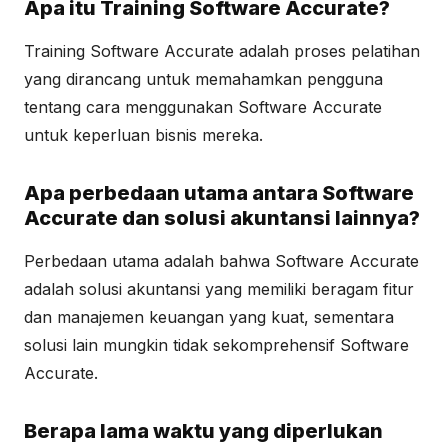
Apa itu Training Software Accurate?
Training Software Accurate adalah proses pelatihan
yang dirancang untuk memahamkan pengguna
tentang cara menggunakan Software Accurate
untuk keperluan bisnis mereka.
Apa perbedaan utama antara Software
Accurate dan solusi akuntansi lainnya?
Perbedaan utama adalah bahwa Software Accurate
adalah solusi akuntansi yang memiliki beragam fitur
dan manajemen keuangan yang kuat, sementara
solusi lain mungkin tidak sekomprehensif Software
Accurate.
Berapa lama waktu yang diperlukan