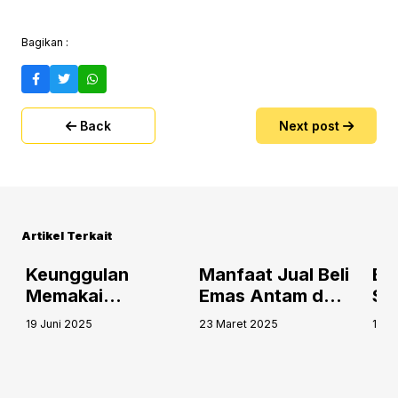
Bagikan :
Back
Next post
Artikel Terkait
n
Keunggulan
Manfaat Jual Beli
Ber
Memakai
Emas Antam dan
St
Software
Mengapa ini Bisa
Me
19 Juni 2025
23 Maret 2025
14 J
Akuntansi untuk
Menjadi Pilihan
Pe
Mengatur
Investasi
Ba
Keuangan Bisnis
Me