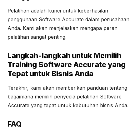
Pelatihan adalah kunci untuk keberhasilan
penggunaan Software Accurate dalam perusahaan
Anda. Kami akan menjelaskan mengapa peran
pelatihan sangat penting.
Langkah-langkah untuk Memilih
Training Software Accurate yang
Tepat untuk Bisnis Anda
Terakhir, kami akan memberikan panduan tentang
bagaimana memilih penyedia pelatihan Software
Accurate yang tepat untuk kebutuhan bisnis Anda.
FAQ