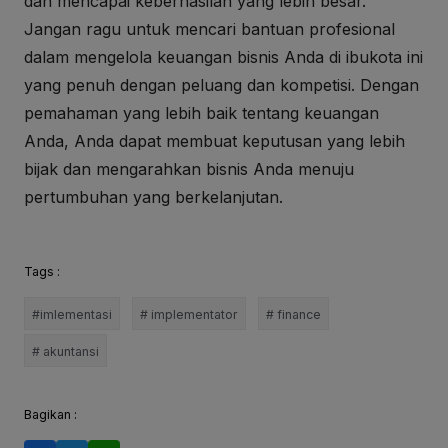
dan mencapai keberhasilan yang lebih besar.
Jangan ragu untuk mencari bantuan profesional
dalam mengelola keuangan bisnis Anda di ibukota ini
yang penuh dengan peluang dan kompetisi. Dengan
pemahaman yang lebih baik tentang keuangan
Anda, Anda dapat membuat keputusan yang lebih
bijak dan mengarahkan bisnis Anda menuju
pertumbuhan yang berkelanjutan.
Tags :
#imlementasi
# implementator
# finance
# akuntansi
Bagikan :