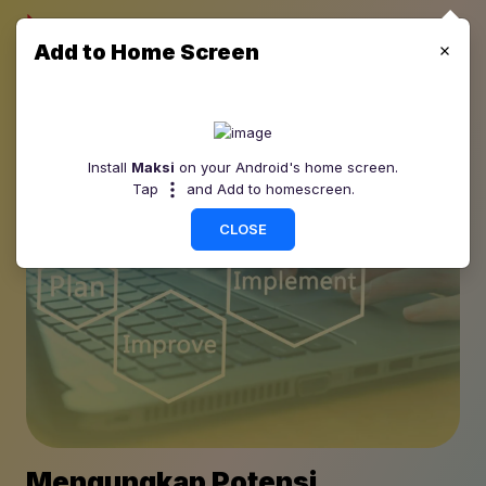
Add to Home Screen
Install
Maksi
on your Android's home screen.
Tap
and Add to homescreen.
CLOSE
Mengungkap Potensi