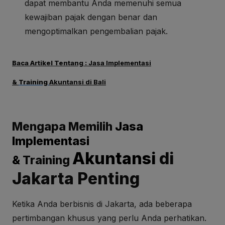
dapat membantu Anda memenuhi semua
kewajiban pajak dengan benar dan
mengoptimalkan pengembalian pajak.
Baca Artikel Tentang :
Jasa Implementasi
&
Training
Akuntansi di Bali
Mengapa Memilih
Jasa
Implementasi
Akuntansi
di
&
Training
Jakarta Penting
Ketika Anda berbisnis di Jakarta, ada beberapa
pertimbangan khusus yang perlu Anda perhatikan.