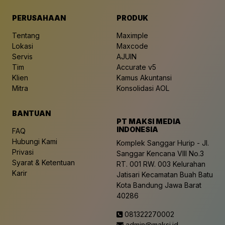
PERUSAHAAN
PRODUK
Tentang
Maximple
Lokasi
Maxcode
Servis
AJUIN
Tim
Accurate v5
Klien
Kamus Akuntansi
Mitra
Konsolidasi AOL
BANTUAN
PT MAKSI MEDIA
INDONESIA
FAQ
Hubungi Kami
Komplek Sanggar Hurip - Jl.
Privasi
Sanggar Kencana VIII No.3
Syarat & Ketentuan
RT. 001 RW. 003 Kelurahan
Karir
Jatisari Kecamatan Buah Batu
Kota Bandung Jawa Barat
40286
081322270002
admin@maksi.id