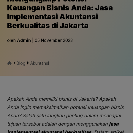
Keuangan Bisnis Anda: Jasa
Implementasi Akuntansi
Berkualitas di Jakarta
oleh
Admin
| 05 November 2023
Blog
Akuntansi
Apakah Anda memiliki bisnis di Jakarta? Apakah
Anda ingin memaksimalkan potensi keuangan bisnis
Anda? Salah satu langkah penting dalam mencapai
tujuan tersebut adalah dengan menggunakan
jasa
implementasi akuntansi berkualitas
. Dalam artikel