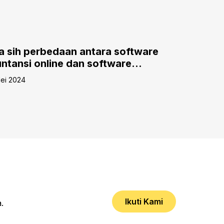
 sih perbedaan antara software
Memaham
ntansi online dan software
Pertumbuh
ntansi offline?
Tantanga
ei 2024
03 Juni 2024
Ikuti Kami
.