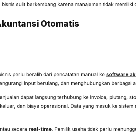
isnis sulit berkembang karena manajemen tidak memiliki d
Akuntansi Otomatis
isnis perlu beralih dari pencatatan manual ke
software ak
mengurangi input berulang, dan menghubungkan berbagai akt
njualan dapat langsung terhubung ke invoice, piutang, stok,
eluar, dan biaya operasional. Data yang masuk ke sistem 
antau secara
real-time
. Pemilik usaha tidak perlu menungg