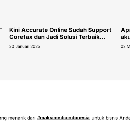
T
Kini Accurate Online Sudah Support
Apa
Coretax dan Jadi Solusi Terbaik
aku
untuk Efisiensi Pajak Bisnis Anda
aku
30 Januari 2025
02 M
#maksimediaindonesia
yang menarik dari
untuk bisnis Anda