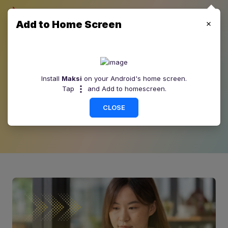
Add to Home Screen
Blog Maksi
Install
Maksi
on your Android's home screen.
Tap
and Add to homescreen.
Maksi terpercaya selalu menyediakan informasi lengkap
setiap hari, Informasi terbaru seputar bisnis, keuangan,
CLOSE
investasi, tips & trik