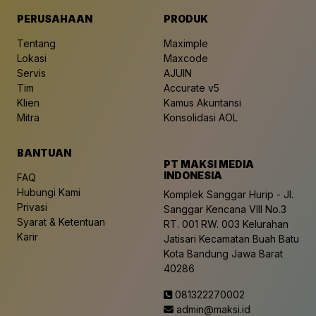
PERUSAHAAN
PRODUK
Tentang
Maximple
Lokasi
Maxcode
Servis
AJUIN
Tim
Accurate v5
Klien
Kamus Akuntansi
Mitra
Konsolidasi AOL
BANTUAN
PT MAKSI MEDIA
INDONESIA
FAQ
Hubungi Kami
Komplek Sanggar Hurip - Jl.
Privasi
Sanggar Kencana VIII No.3
Syarat & Ketentuan
RT. 001 RW. 003 Kelurahan
Karir
Jatisari Kecamatan Buah Batu
Kota Bandung Jawa Barat
40286
081322270002
admin@maksi.id