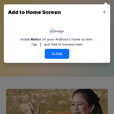
Add to Home Screen
Blog Maksi
Install
Maksi
on your Android's home screen.
Tap
and Add to homescreen.
Maksi terpercaya selalu menyediakan informasi lengkap
setiap hari, Informasi terbaru seputar bisnis, keuangan,
CLOSE
investasi, tips & trik