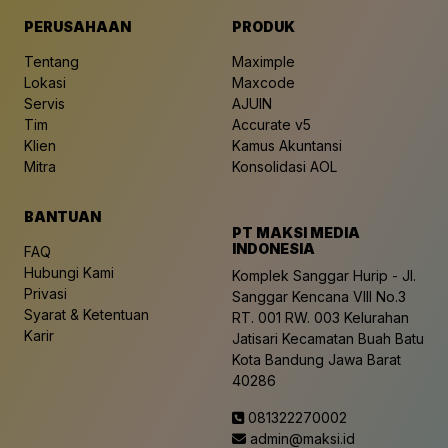
PERUSAHAAN
PRODUK
Tentang
Maximple
Lokasi
Maxcode
Servis
AJUIN
Tim
Accurate v5
Klien
Kamus Akuntansi
Mitra
Konsolidasi AOL
BANTUAN
PT MAKSI MEDIA
INDONESIA
FAQ
Hubungi Kami
Komplek Sanggar Hurip - Jl.
Privasi
Sanggar Kencana VIII No.3
Syarat & Ketentuan
RT. 001 RW. 003 Kelurahan
Karir
Jatisari Kecamatan Buah Batu
Kota Bandung Jawa Barat
40286
081322270002
admin@maksi.id