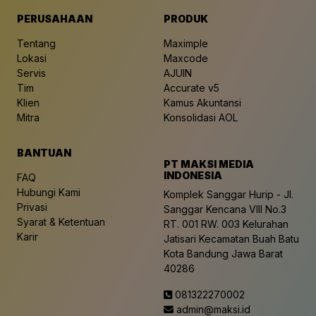
PERUSAHAAN
PRODUK
Tentang
Maximple
Lokasi
Maxcode
Servis
AJUIN
Tim
Accurate v5
Klien
Kamus Akuntansi
Mitra
Konsolidasi AOL
BANTUAN
PT MAKSI MEDIA
INDONESIA
FAQ
Hubungi Kami
Komplek Sanggar Hurip - Jl.
Privasi
Sanggar Kencana VIII No.3
Syarat & Ketentuan
RT. 001 RW. 003 Kelurahan
Karir
Jatisari Kecamatan Buah Batu
Kota Bandung Jawa Barat
40286
081322270002
admin@maksi.id