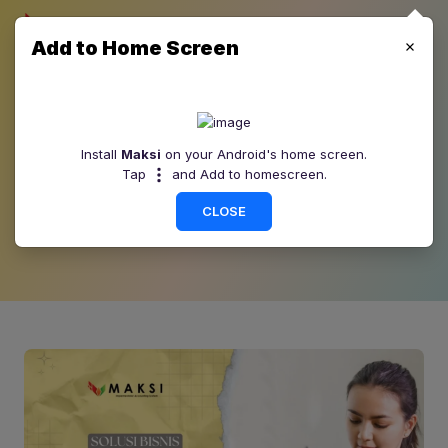
Add to Home Screen
Blog Maksi
Install
Maksi
on your Android's home screen.
Tap
and Add to homescreen.
Maksi terpercaya selalu menyediakan informasi lengkap
setiap hari, Informasi terbaru seputar bisnis, keuangan,
CLOSE
investasi, tips & trik